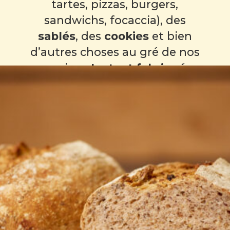
tartes, pizzas, burgers,
sandwichs, focaccia), des
sablés
, des
cookies
et bien
d’autres choses au gré de nos
envies…
Le tout fabriqué
artisanalement dans notre
boulangerie bio à Gap !